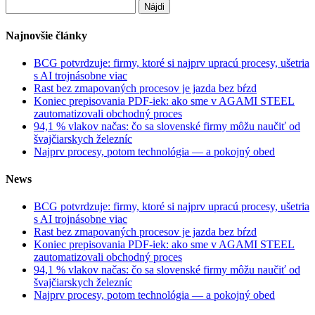
Hľadať:
Najnovšie články
BCG potvrdzuje: firmy, ktoré si najprv upracú procesy, ušetria
s AI trojnásobne viac
Rast bez zmapovaných procesov je jazda bez bŕzd
Koniec prepisovania PDF-iek: ako sme v AGAMI STEEL
zautomatizovali obchodný proces
94,1 % vlakov načas: čo sa slovenské firmy môžu naučiť od
švajčiarskych železníc
Najprv procesy, potom technológia — a pokojný obed
News
BCG potvrdzuje: firmy, ktoré si najprv upracú procesy, ušetria
s AI trojnásobne viac
Rast bez zmapovaných procesov je jazda bez bŕzd
Koniec prepisovania PDF-iek: ako sme v AGAMI STEEL
zautomatizovali obchodný proces
94,1 % vlakov načas: čo sa slovenské firmy môžu naučiť od
švajčiarskych železníc
Najprv procesy, potom technológia — a pokojný obed