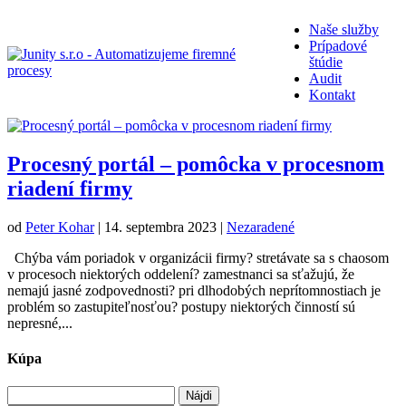
Naše služby
Prípadové
štúdie
Audit
Kontakt
Procesný portál – pomôcka v procesnom
riadení firmy
od
Peter Kohar
|
14. septembra 2023
|
Nezaradené
Chýba vám poriadok v organizácii firmy? stretávate sa s chaosom
v procesoch niektorých oddelení? zamestnanci sa sťažujú, že
nemajú jasné zodpovednosti? pri dlhodobých neprítomnostiach je
problém so zastupiteľnosťou? postupy niektorých činností sú
nepresné,...
Kúpa
Hľadať: